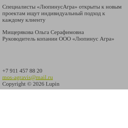
Специалисты «ЛюпинусАгра» открыты к новым
проектам ищут индивидуальный подход к
каждому клиенту
Мищерякова Ольга Серафимовна
Руководитель копании ООО «Люпинус Агра»
+7 911 457 88 20
mos-agravis@mail.ru
Copyright © 2026 Lupin