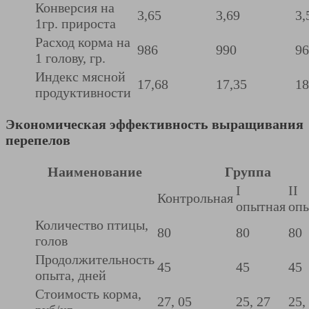
Конверсия на
3,65
3,69
3,
1гр. прироста
Расход корма на
986
990
96
1 голову, гр.
Индекс мясной
17,68
17,35
18
продуктивности
Экономическая эффективность выращивания
перепелов
Наименование
Группа
I
II
Контрольная
опытная
оп
Количество птицы,
80
80
80
голов
Продолжительность
45
45
45
опыта, дней
Стоимость корма,
27, 05
25, 27
25,