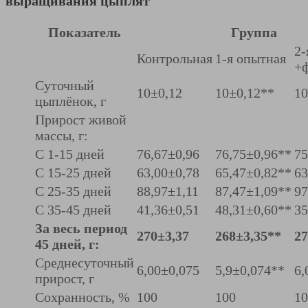
выращивания цыплят
Показатель
Группа
2-
Контрольная
1-я опытная
+
Суточный
10±0,12
10±0,12**
10
цыплёнок, г
Прирост живой
массы, г:
С 1-15 дней
76,67±0,96
76,75±0,96**
75
С 15-25 дней
63,00±0,78
65,47±0,82**
63
С 25-35 дней
88,97±1,11
87,47±1,09**
97
С 35-45 дней
41,36±0,51
48,31±0,60**
35
За весь период
270±3,37
268±3,35**
27
45 дней, г:
Среднесуточный
6,00±0,075
5,9±0,074**
6,
прирост, г
Сохранность, %
100
100
10